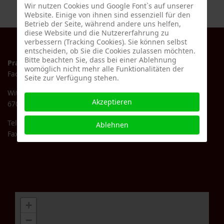
Wir nutzen Cookies und Google Font`s auf unserer
Website. Einige von ihnen sind essenziell für den
Betrieb der Seite, während andere uns helfen,
diese Website und die Nutzererfahrung zu
verbessern (Tracking Cookies). Sie können selbst
entscheiden, ob Sie die Cookies zulassen möchten.
Bitte beachten Sie, dass bei einer Ablehnung
Praxis Dr. med. Elke Köglmayr
womöglich nicht mehr alle Funktionalitäten der
Fachärztin für Allgemeinmedizin
Seite zur Verfügung stehen.
Wittelsbachstr. 75
Akzeptieren
67061 Ludwigshafen
Tel.: +49 (621) 56 53 00
Ablehnen
Fax: +49 (621) 58 89 793
+
−