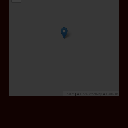
Leaflet
| ©
OpenStreetMap
©
CartoDB