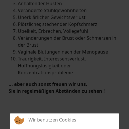
Anhaltender Husten
Veränderte Stuhlgewohnheiten
Unerklärlicher Gewichtsverlust
Plötzlicher, stechender Kopfschmerz
Übelkeit, Erbrechen, Völlegefühl
Veränderungen der Brust oder Schmerzen in
der Brust
Vaginale Blutungen nach der Menopause
Traurigkeit, Interessensverlust,
Hoffnungslosigkeit oder
Konzentrationsprobleme
... aber auch sonst freuen wir uns,
Sie in regelmäßigen Abständen zu sehen !
Wir benutzen Cookies